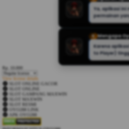
Ya, aplikasi i
permainan yan
Mengapa Oy
Q
Karena aplikas
to Player) ti
Rp.
10.000
View license details
SLOT ONLINE GACOR
SLOT ONLINE
SLOT GAMPANG MAXWIN
SLOT MAXWIN
SLOT RESMI
OYO288 LINK
APK OYO288