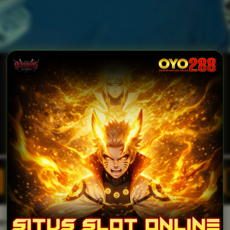
LOGIN
ercaya Rilis Event Spin The Wheel