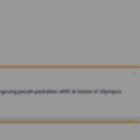
❝
angsung pecah perkalian x500 di Gates of Olympus.
❝