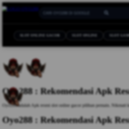
SLOT ONLINE GACOR
SLOT ONLINE
SLOT GA
Oyo288 : Rekomendasi Apk Res
Oyo288 adalah Apk resmi slot online gacor pilihan pemain. Nikmati
Oyo288 : Rekomendasi Apk Res