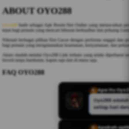
ABOUT OYO288
Oyo288
hadir sebagai Apk Resmi Slot Online yang menawarkan penga
tepat bagi pemain yang mencari hiburan berkualitas dan peluang Ga
Nikmati berbagai pilihan Slot Gacor dengan performa unggul dan p
bagi pemain yang mengutamakan keamanan, kenyamanan, dan peluang
Akses mudah melalui Oyo288 Link terbaru yang selalu diperbarui 
favorit tanpa hambatan, kapan saja dan di mana saja.
FAQ OYO288
Apa itu Oyo
Q
Oyo288 adalah 
setiap hari de
Apakah apli
Q