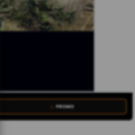
PROMO