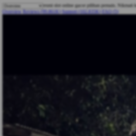
Oyo288 adalah Apk resmi slot online gacor pilihan pemain. Nikmati
Overview
Reviews (99.861K)
Support (102.835K)
FAQ (5)