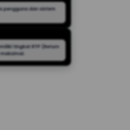
ata pengguna dan sistem
iliki tingkat RTP (Return
 maksimal.