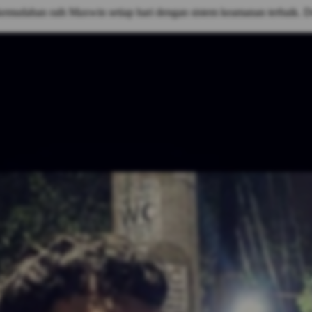
 kemudahan raih Maxwin setiap hari dengan sistem keamanan terbaik. 