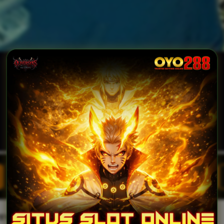
LOGIN
ercaya Rilis Event Spin The Wheel