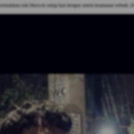
 kemudahan raih Maxwin setiap hari dengan sistem keamanan terbaik. 