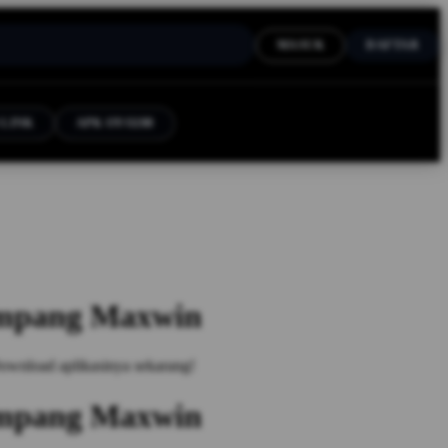
MASUK
DAFTAR
 LINK
APK OYO288
ampang Maxwin
Download aplikasinya sekarang!
ampang Maxwin