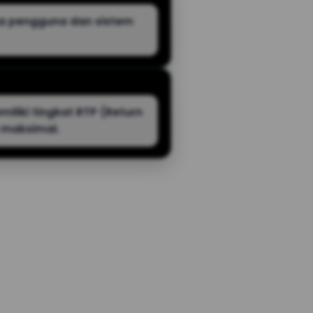
ata pengguna dan sistem
iliki tingkat RTP (Return
 maksimal.