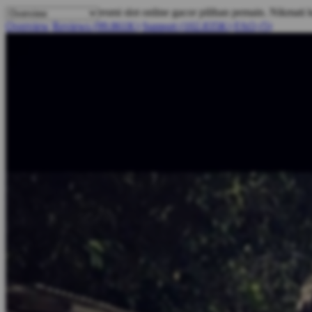
Oyo288 adalah Apk resmi slot online gacor pilihan pemain. Nikmati
Overview
Reviews (99.861K)
Support (102.835K)
FAQ (5)