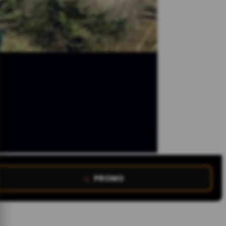
PROMO