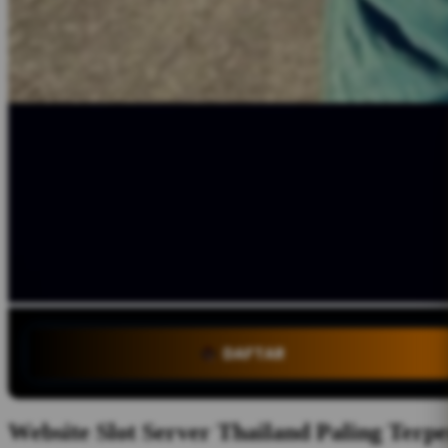
DAFTAR
Website Slot Server Thailand Paling Terp