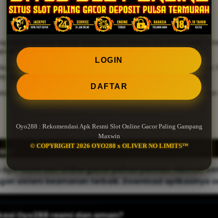
laman bermain terbaik dengan sistem modern dan akses cepat. Dengan
mpang Maxwin setiap harinya.
LOGIN
eluang kemenangan tinggi. Oyo288 juga menghadirkan Rekomendasi Slot
 cuan maksimal dalam setiap putaran.
DAFTAR
untuk menghindari kendala. Proses Oyo288 Login juga dirancang cep
Oyo288 : Rekomendasi Apk Resmi Slot Online Gacor Paling Gampang
Maxwin
© COPYRIGHT 2026 OYO288 x OLIVER NO LIMITS™
288?
Apk resmi slot online gacor pilihan pemain. Nikmati 
ngan sistem keamanan terbaik. Download aplikasinya s
kasi Oyo288 resmi dan aman?