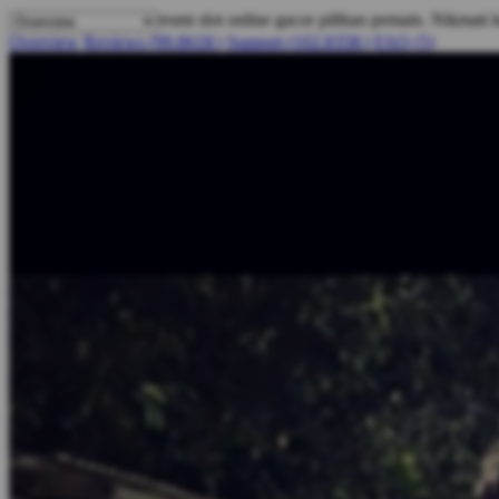
Oyo288 adalah Apk resmi slot online gacor pilihan pemain. Nikmati
Overview
Reviews (99.861K)
Support (102.835K)
FAQ (5)