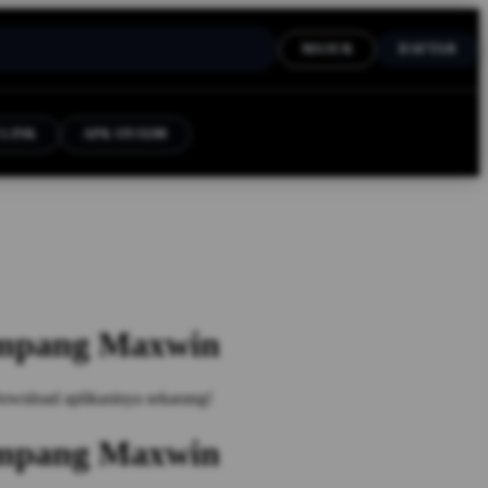
MASUK
DAFTAR
 LINK
APK OYO288
ampang Maxwin
Download aplikasinya sekarang!
ampang Maxwin