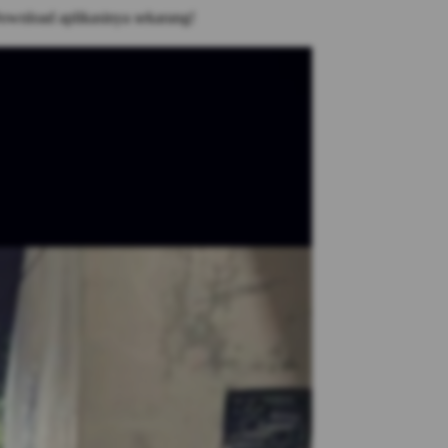
Download aplikasinya sekarang!