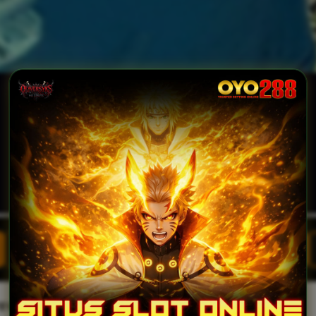
LOGIN
ercaya Rilis Event Spin The Wheel