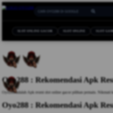
SLOT ONLINE GACOR
SLOT ONLINE
SLOT GA
Oyo288 : Rekomendasi Apk Res
Oyo288 adalah Apk resmi slot online gacor pilihan pemain. Nikmati
Oyo288 : Rekomendasi Apk Res