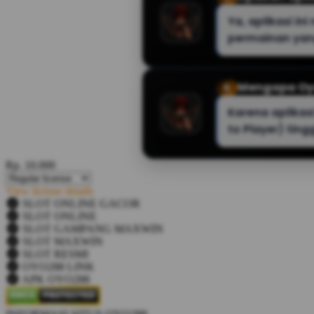
Ya, aplikasi i
permainan yan
Mengapa Oy
Q
Karena aplikas
to Player) ti
Rp.
10.000
View license details
SLOT ONLINE GACOR
SLOT ONLINE
SLOT GAMPANG MAXWIN
SLOT MAXWIN
SLOT RESMI
OYO288 LINK
APK OYO288