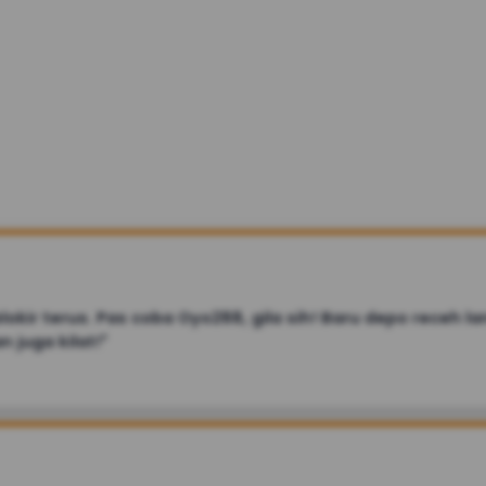
okir terus. Pas coba Oyo288, gila sih! Baru depo receh l
 juga kilat!"